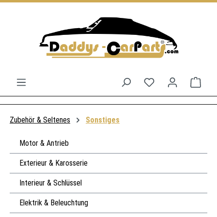
Zum Hauptinhalt springen
Du hast 0 Produkt
Ware
Zubehör & Seltenes
Sonstiges
Motor & Antrieb
Exterieur & Karosserie
Interieur & Schlüssel
Elektrik & Beleuchtung