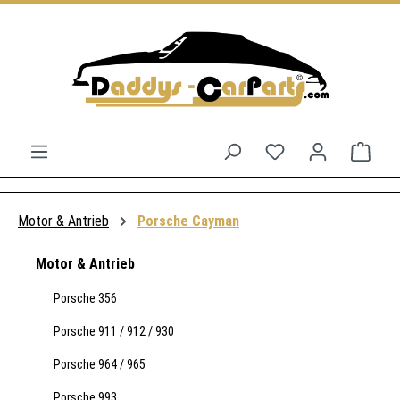
Zum Hauptinhalt springen
Du hast 0 Produkt
Ware
Motor & Antrieb
Porsche Cayman
Motor & Antrieb
Porsche 356
Porsche 911 / 912 / 930
Porsche 964 / 965
Porsche 993