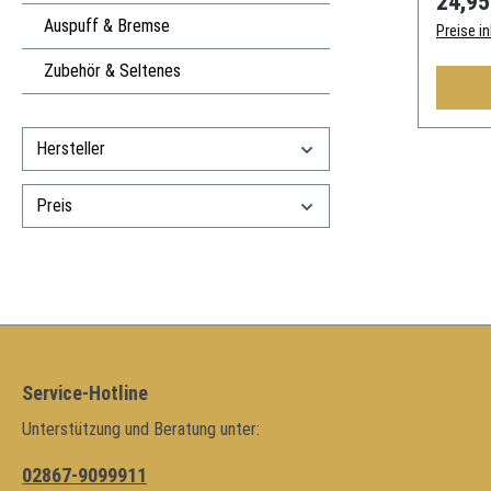
24,95
Auspuff & Bremse
Preise i
Zubehör & Seltenes
Hersteller
Preis
Service-Hotline
Unterstützung und Beratung unter:
02867-9099911