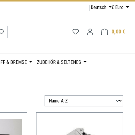
Deutsch
€
Euro
Du hast 0 Produkte auf de
0,00 €
Ware
FF & BREMSE
ZUBEHÖR & SELTENES