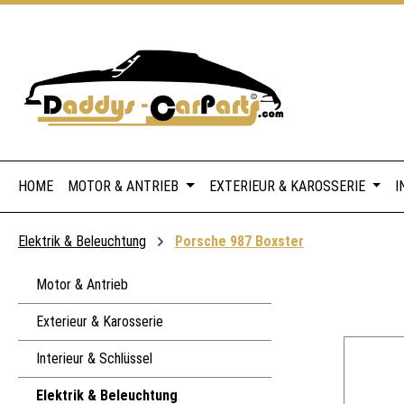
 Hauptinhalt springen
Zur Suche springen
Zur Hauptnavigation springen
HOME
MOTOR & ANTRIEB
EXTERIEUR & KAROSSERIE
I
Elektrik & Beleuchtung
Porsche 987 Boxster
Motor & Antrieb
Exterieur & Karosserie
Interieur & Schlüssel
Elektrik & Beleuchtung