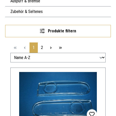
Auspuff & Bremse
Zubehör & Seltenes
Produkte filtern
Seite
Seite
1
2