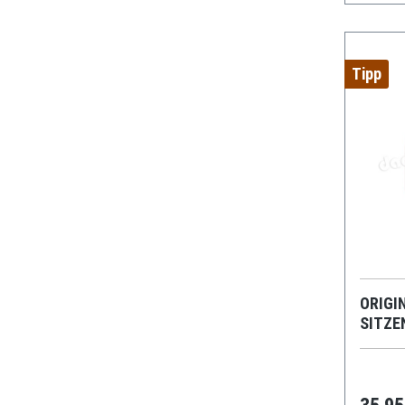
Tipp
ORIGI
SITZE
PORS