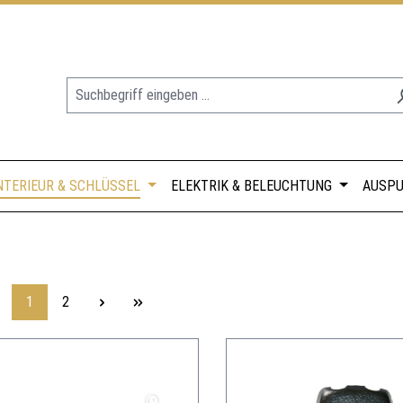
NTERIEUR & SCHLÜSSEL
ELEKTRIK & BELEUCHTUNG
AUSPU
Seite
Seite
1
2