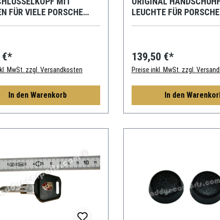
CHLÜSSELKOPF MIT
ORIGINAL HANDSCHUH
N FÜR VIELE PORSCHE
LEUCHTE FÜR PORSCHE 
LLE
996 986 928
 €*
139,50 €*
nkl. MwSt. zzgl. Versandkosten
Preise inkl. MwSt. zzgl. Versan
In den Warenkorb
In den Warenkor