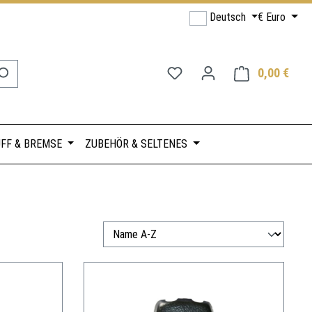
Deutsch
€
Euro
Du hast 0 Produkte auf de
0,00 €
Ware
FF & BREMSE
ZUBEHÖR & SELTENES