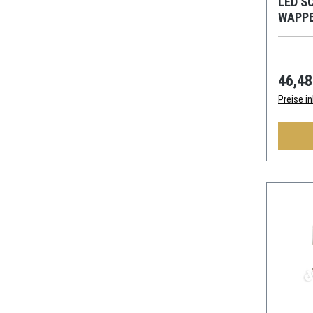
LED S
WAPPE
MODE
46,48
Preise i