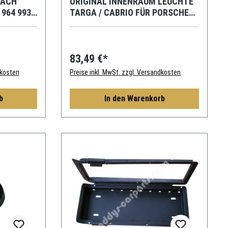
FACH
ORIGINAL INNENRAUM LEUCHTE
964 993
TARGA / CABRIO FÜR PORSCHE
911 964 993 928
83,49 €*
dkosten
Preise inkl. MwSt. zzgl. Versandkosten
b
In den Warenkorb