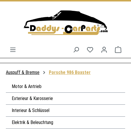
Zum Hauptinhalt springen
Du hast 0 Produkt
Ware
Auspuff & Bremse
Porsche 986 Boxster
Motor & Antrieb
Exterieur & Karosserie
Interieur & Schlüssel
Elektrik & Beleuchtung