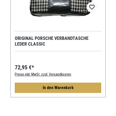
ORIGINAL PORSCHE VERBANDTASCHE
LEDER CLASSIC
72,95 €*
Preise inkl. MwSt. zzgl. Versandkosten
In den Warenkorb