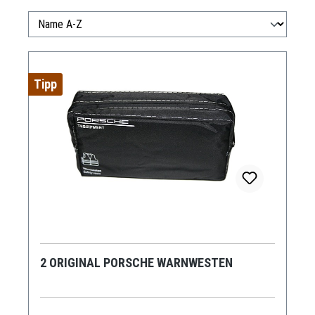
Tipp
2 ORIGINAL PORSCHE WARNWESTEN