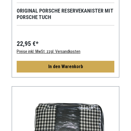
ORIGINAL PORSCHE RESERVEKANISTER MIT
PORSCHE TUCH
22,95 €*
Preise inkl. MwSt. zzgl. Versandkosten
In den Warenkorb