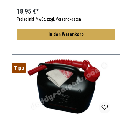
18,95 €*
Preise inkl. MwSt. zzgl. Versandkosten
In den Warenkorb
Tipp