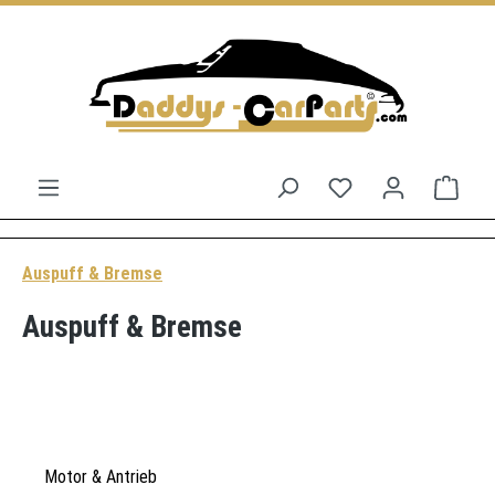
Zum Hauptinhalt springen
Du hast 0 Produkt
Ware
Auspuff & Bremse
Auspuff & Bremse
Motor & Antrieb