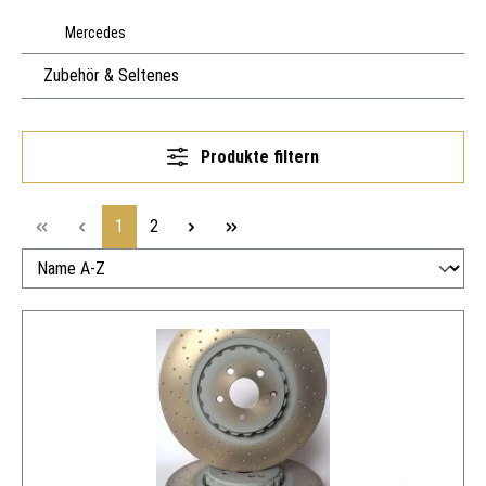
Mercedes
Zubehör & Seltenes
Produkte filtern
Seite
Seite
1
2