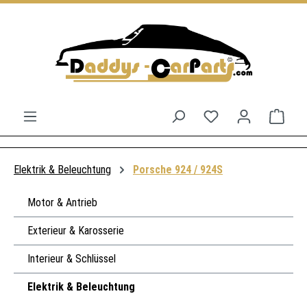
Zum Hauptinhalt springen
Du hast 0 Produkt
Ware
Elektrik & Beleuchtung
Porsche 924 / 924S
Motor & Antrieb
Exterieur & Karosserie
Interieur & Schlüssel
Elektrik & Beleuchtung