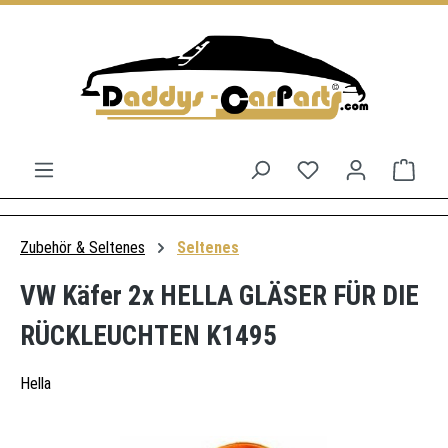
Zum Hauptinhalt springen
Du hast 0 Produkt
Ware
Zubehör & Seltenes
Seltenes
VW Käfer 2x HELLA GLÄSER FÜR DIE
RÜCKLEUCHTEN K1495
Hella
Bildergalerie überspringen