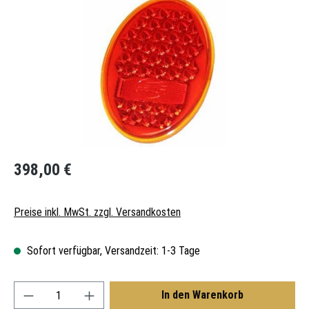
Regulärer Preis:
398,00 €
Preise inkl. MwSt. zzgl. Versandkosten
Sofort verfügbar, Versandzeit: 1-3 Tage
Produkt Anzahl: Gib den gewünschten Wert ein oder
In den Warenkorb