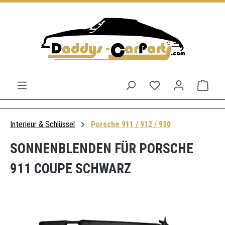
Zum Hauptinhalt springen
Du hast 0 Produkt
Ware
Interieur & Schlüssel
Porsche 911 / 912 / 930
SONNENBLENDEN FÜR PORSCHE
911 COUPE SCHWARZ
Bildergalerie überspringen