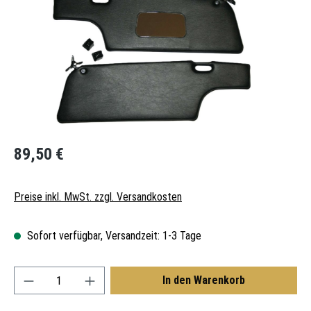
Regulärer Preis:
89,50 €
Preise inkl. MwSt. zzgl. Versandkosten
Sofort verfügbar, Versandzeit: 1-3 Tage
Produkt Anzahl: Gib den gewünschten Wert ein oder
In den Warenkorb