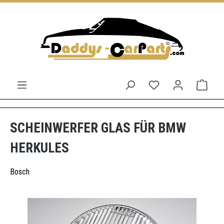
Zum Hauptinhalt springen
Du hast 0 Produkt
Ware
SCHEINWERFER GLAS FÜR BMW
HERKULES
Bosch
Bildergalerie überspringen