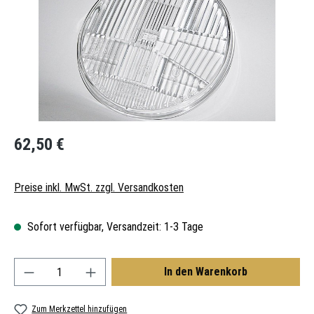
Regulärer Preis:
62,50 €
Preise inkl. MwSt. zzgl. Versandkosten
Sofort verfügbar, Versandzeit: 1-3 Tage
Produkt Anzahl: Gib den gewünschten Wert ein oder
In den Warenkorb
Zum Merkzettel hinzufügen