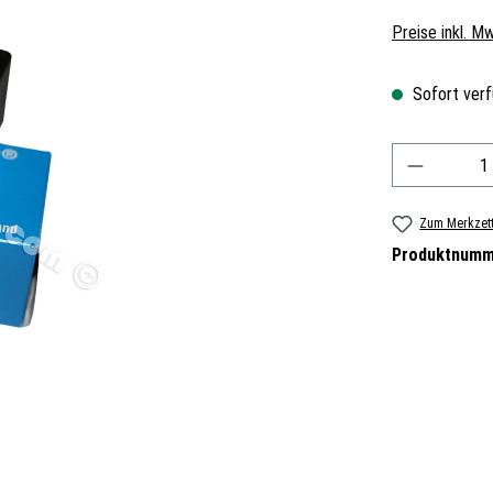
Preise inkl. M
Sofort verf
Produkt A
Zum Merkzett
Produktnumm