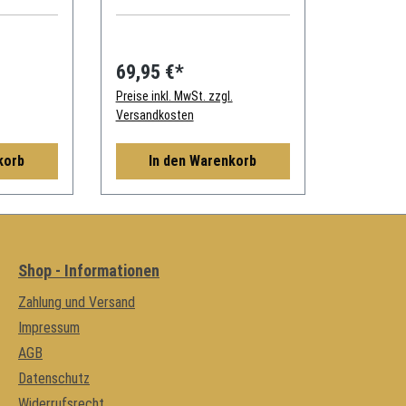
964 993 924S 944 968
GERMANY
69,95 €*
Preise inkl. MwSt. zzgl.
Versandkosten
korb
In den Warenkorb
Shop - Informationen
Zahlung und Versand
Impressum
AGB
Datenschutz
Widerrufsrecht