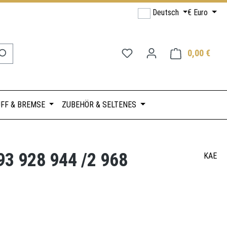
Deutsch
€
Euro
Du hast 0 Produkte auf de
0,00 €
Ware
FF & BREMSE
ZUBEHÖR & SELTENES
 928 944 /2 968
KAE
s: