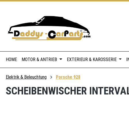
 Hauptinhalt springen
Zur Suche springen
Zur Hauptnavigation springen
HOME
MOTOR & ANTRIEB
EXTERIEUR & KAROSSERIE
I
Elektrik & Beleuchtung
Porsche 928
SCHEIBENWISCHER INTERVALL
Bildergalerie überspringen