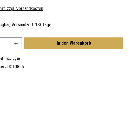
wSt. zzgl. Versandkosten
ügbar, Versandzeit: 1-3 Tage
nzahl: Gib den gewünschten Wert ein oder benu
In den Warenkorb
el hinzufügen
er:
DC10856