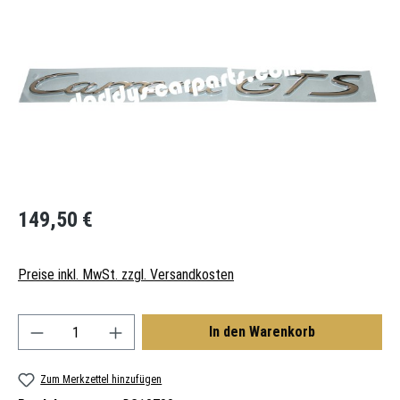
Regulärer Preis:
149,50 €
Preise inkl. MwSt. zzgl. Versandkosten
Produkt Anzahl: Gib den gewünschten Wert ein oder
In den Warenkorb
Zum Merkzettel hinzufügen