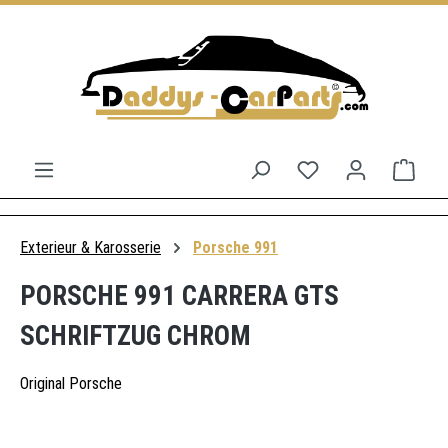
Zum Hauptinhalt springen
Du hast 0 Produkt
Ware
Exterieur & Karosserie
Porsche 991
PORSCHE 991 CARRERA GTS
SCHRIFTZUG CHROM
Original Porsche
Bildergalerie überspringen