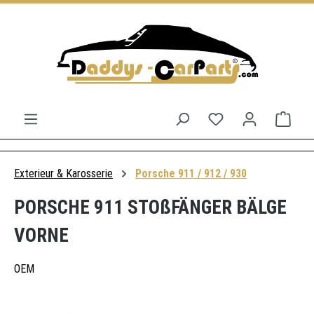
Zum Hauptinhalt springen
Du hast 0 Produkt
Ware
Exterieur & Karosserie
Porsche 911 / 912 / 930
PORSCHE 911 STOßFÄNGER BÄLGE
VORNE
OEM
Bildergalerie überspringen