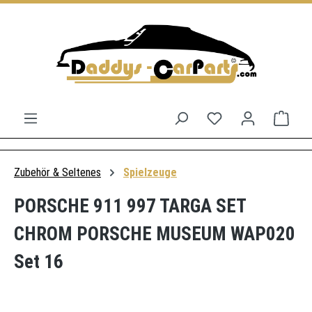
Zum Hauptinhalt springen
Du hast 0 Produkt
Ware
Zubehör & Seltenes
Spielzeuge
PORSCHE 911 997 TARGA SET
CHROM PORSCHE MUSEUM WAP020
Set 16
Bildergalerie überspringen