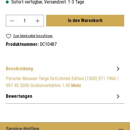
Sofort verfügbar, Versandzeit: 1-3 Tage
Produkt Anzahl: Gib den gewünschten Wert ein oder
In den Warenkorb
Zum Merkzettel hinzufügen
Produktnummer:
DC10487
Beschreibung
Porsche Museum Targa SetLimited Edition (1500) 911 1966 /
997 4S 2006 Größenverhältnis 1:43
Mehr
Bewertungen
Service-Hotline