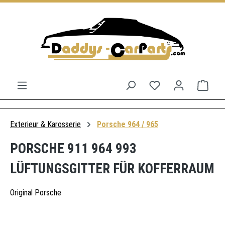
Zum Hauptinhalt springen
Du hast 0 Produkt
Ware
Exterieur & Karosserie
Porsche 964 / 965
PORSCHE 911 964 993
LÜFTUNGSGITTER FÜR KOFFERRAUM
Original Porsche
Bildergalerie überspringen