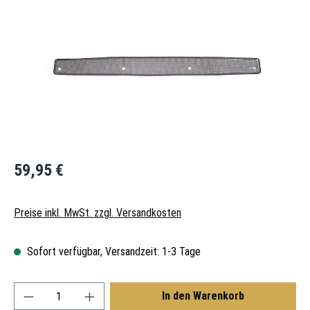
Regulärer Preis:
59,95 €
Preise inkl. MwSt. zzgl. Versandkosten
Sofort verfügbar, Versandzeit: 1-3 Tage
Produkt Anzahl: Gib den gewünschten Wert ein oder
In den Warenkorb