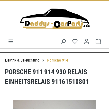
Zum Hauptinhalt springen
Du hast 0 Produkt
Ware
Elektrik & Beleuchtung
Porsche 914
PORSCHE 911 914 930 RELAIS
EINHEITSRELAIS 91161510801
Bildergalerie überspringen