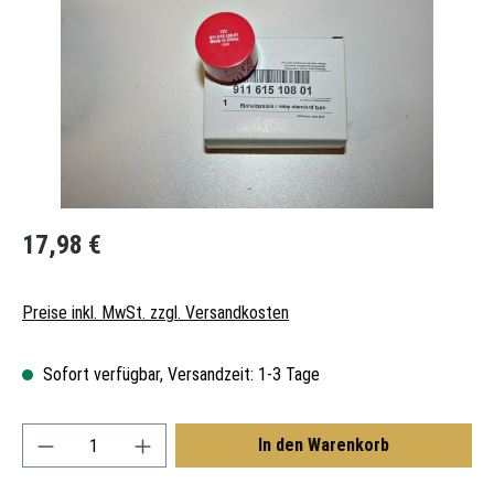
Regulärer Preis:
17,98 €
Preise inkl. MwSt. zzgl. Versandkosten
Sofort verfügbar, Versandzeit: 1-3 Tage
Produkt Anzahl: Gib den gewünschten Wert ein oder
In den Warenkorb