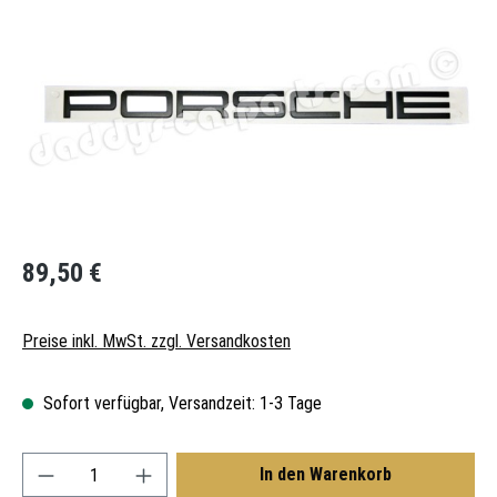
Regulärer Preis:
89,50 €
Preise inkl. MwSt. zzgl. Versandkosten
Sofort verfügbar, Versandzeit: 1-3 Tage
Produkt Anzahl: Gib den gewünschten Wert ein oder
In den Warenkorb