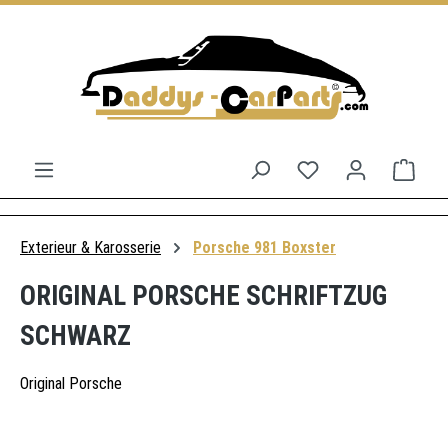
Zum Hauptinhalt springen
Du hast 0 Produkt
Ware
Exterieur & Karosserie
Porsche 981 Boxster
ORIGINAL PORSCHE SCHRIFTZUG
SCHWARZ
Original Porsche
Bildergalerie überspringen