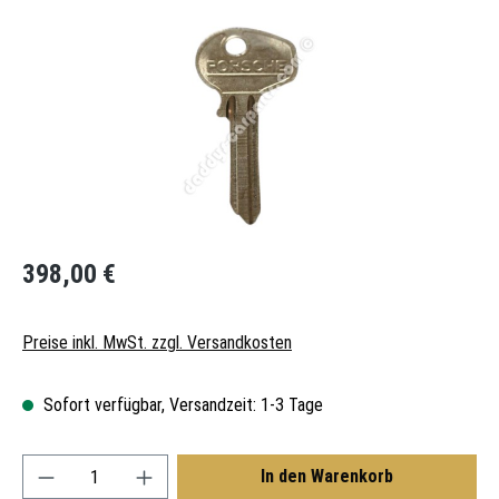
Regulärer Preis:
398,00 €
Preise inkl. MwSt. zzgl. Versandkosten
Sofort verfügbar, Versandzeit: 1-3 Tage
Produkt Anzahl: Gib den gewünschten Wert ein oder
In den Warenkorb