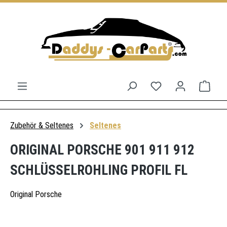
Zum Hauptinhalt springen
Du hast 0 Produkt
Ware
Zubehör & Seltenes
Seltenes
ORIGINAL PORSCHE 901 911 912
SCHLÜSSELROHLING PROFIL FL
Original Porsche
Bildergalerie überspringen