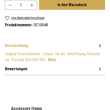
Produkt Anzahl: Gib den gewünschten Wert ein oder
In den Warenkorb
Zum Merkzettel hinzufügen
Produktnummer:
DC10048
Beschreibung
Original PorscheGummi - Stulpe für die Tanköffnung Passend
für Porsche 964 965 993
Mehr
Bewertungen
Produktgalerie überspringen
Accessory Items