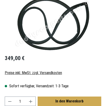
Regulärer Preis:
349,00 €
Preise inkl. MwSt. zzgl. Versandkosten
Sofort verfügbar, Versandzeit: 1-3 Tage
Produkt Anzahl: Gib den gewünschten Wert ein oder
In den Warenkorb