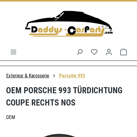
Zum Hauptinhalt springen
Du hast 0 Produkt
Ware
Exterieur & Karosserie
Porsche 993
OEM PORSCHE 993 TÜRDICHTUNG
COUPE RECHTS NOS
OEM
Bildergalerie überspringen