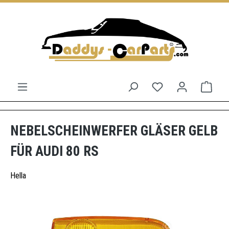
Zum Hauptinhalt springen
Du hast 0 Produkt
Ware
NEBELSCHEINWERFER GLÄSER GELB
FÜR AUDI 80 RS
Hella
Bildergalerie überspringen