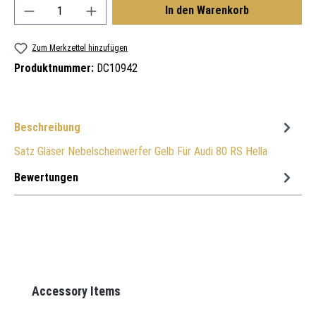
Produkt Anzahl: Gib den gewünschten Wert ein oder
In den Warenkorb
Zum Merkzettel hinzufügen
Produktnummer:
DC10942
Beschreibung
Satz Gläser Nebelscheinwerfer Gelb Für Audi 80 RS Hella
Bewertungen
Produktgalerie überspringen
Accessory Items