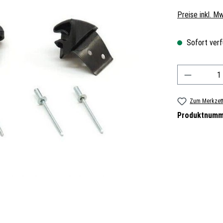
Preise inkl. M
Sofort verf
Produkt A
Zum Merkzett
Produktnumm