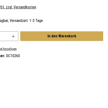
wSt. zzgl. Versandkosten
ügbar, Versandzeit: 1-3 Tage
nzahl: Gib den gewünschten Wert ein oder benu
In den Warenkorb
el hinzufügen
er:
DC10260