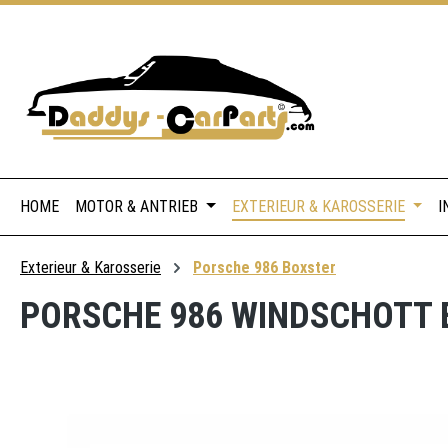
 Hauptinhalt springen
Zur Suche springen
Zur Hauptnavigation springen
HOME
MOTOR & ANTRIEB
EXTERIEUR & KAROSSERIE
I
Exterieur & Karosserie
Porsche 986 Boxster
PORSCHE 986 WINDSCHOTT 
Bildergalerie überspringen