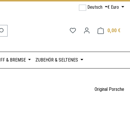
Deutsch
€
Euro
Du hast 0 Produkte auf de
0,00 €
Ware
FF & BREMSE
ZUBEHÖR & SELTENES
Original Porsche
s: